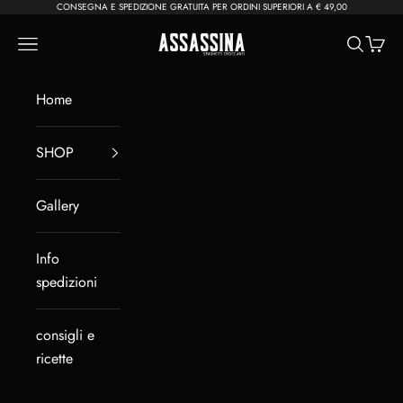
Vai al contenuto
CONSEGNA E SPEDIZIONE GRATUITA PER ORDINI SUPERIORI A € 49,00
Assassina
Menù
Cerca
Carrel
Home
SHOP
Gallery
Info
spedizioni
consigli e
ricette