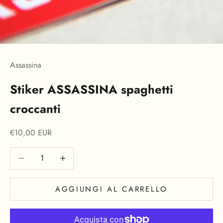
Assassina
Stiker ASSASSINA spaghetti
croccanti
Prezzo scontato
€10,00 EUR
Diminuisci quantità
Aumenta quantità
AGGIUNGI AL CARRELLO